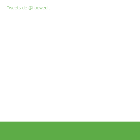
Tweets de @floowedit