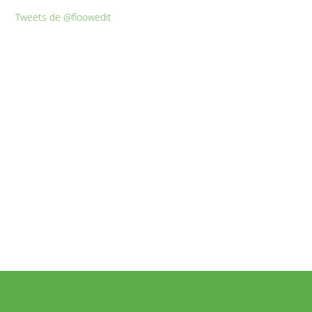
Tweets de @floowedit